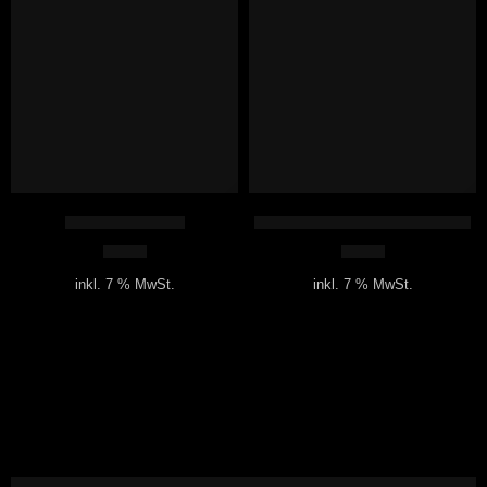
Magische Prügel
Gesammelte Kurzgeschichten
6,42
€
5,35
€
inkl. 7 % MwSt.
inkl. 7 % MwSt.