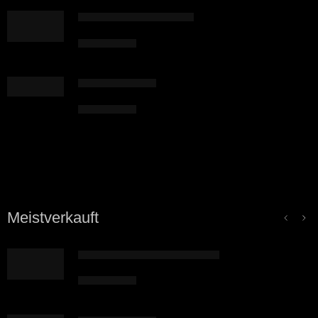
Sternensystem 1, Erde 1
7,49
€
inkl. 7 % MwSt.
Magische Prügel
6,42
€
inkl. 7 % MwSt.
Meistverkauft
Gesammelte Kurzgeschichten
5,35
€
inkl. 7 % MwSt.