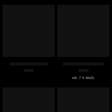
HERVORGEHOBEN
Wirklich richtig gendern
Sternensystem 1, Erde 1
0,00
€
7,49
€
inkl. 7 % MwSt.
HERVORGEHOBEN