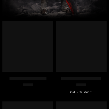
HERVORGEHOBEN
Wirklich richtig gendern
Sternensystem 1, Erde 1
0,00
€
7,49
€
inkl. 7 % MwSt.
HERVORGEHOBEN