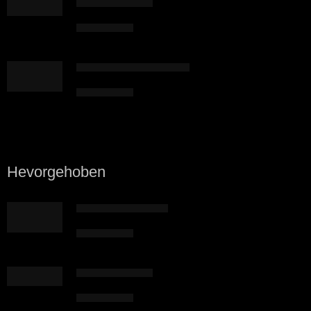
Magische Prügel
6,42
€
inkl. 7 % MwSt.
Sternensystem 1, Erde 1
7,49
€
inkl. 7 % MwSt.
Hevorgehoben
Kampfmagier Daros
10,70
€
inkl. 7 % MwSt.
Magische Prügel
6,42
€
inkl. 7 % MwSt.