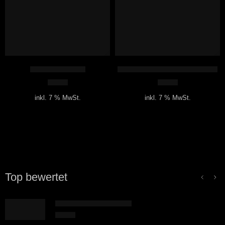
Magische Prügel
Gesammelte Kurzgeschichten
6,42
€
5,35
€
inkl. 7 % MwSt.
inkl. 7 % MwSt.
Top bewertet
Wirklich richtig gendern
0,00
€